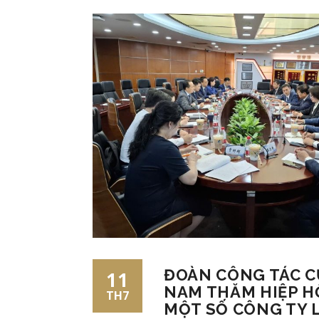
ĐOÀN CÔNG TÁC CỦ
11
NAM THĂM HIỆP H
TH7
MỘT SỐ CÔNG TY L