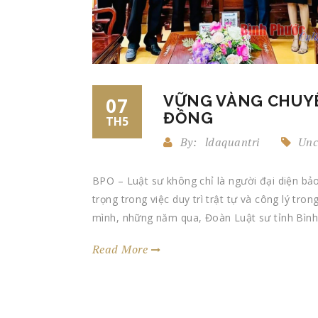
VỮNG VÀNG CHUY
07
ĐỒNG
TH5
By:
ldaquantri
Unc
BPO – Luật sư không chỉ là người đại diện bả
trọng trong việc duy trì trật tự và công lý tron
mình, những năm qua, Đoàn Luật sư tỉnh Bình
Read More