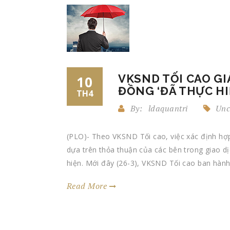
VKSND TỐI CAO GI
10
ĐỒNG ‘ĐÃ THỰC HI
TH4
By:
ldaquantri
Unc
(PLO)- Theo VKSND Tối cao, việc xác định hợp
dựa trên thỏa thuận của các bên trong giao dịc
hiện. Mới đây (26-3), VKSND Tối cao ban hành
Read More