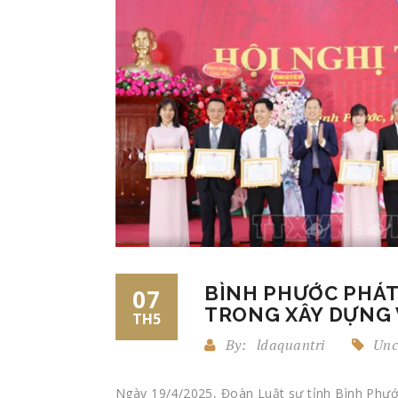
BÌNH PHƯỚC PHÁT 
07
TRONG XÂY DỰNG 
TH5
By:
ldaquantri
Unc
Ngày 19/4/2025, Đoàn Luật sư tỉnh Bình Phướ