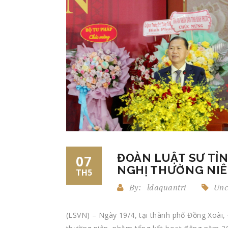
ĐOÀN LUẬT SƯ TỈ
07
NGHỊ THƯỜNG NIÊ
TH5
By:
ldaquantri
Unc
(LSVN) – Ngày 19/4, tại thành phố Đồng Xoài,