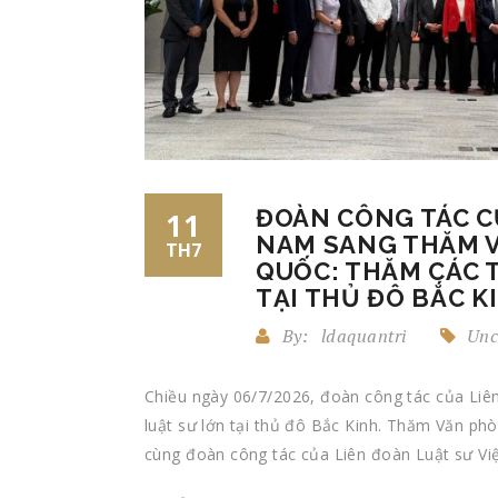
ĐOÀN CÔNG TÁC CỦ
11
NAM SANG THĂM V
TH7
QUỐC: THĂM CÁC 
TẠI THỦ ĐÔ BẮC KI
By:
ldaquantri
Unc
Chiều ngày 06/7/2026, đoàn công tác của Li
luật sư lớn tại thủ đô Bắc Kinh. Thăm Văn ph
cùng đoàn công tác của Liên đoàn Luật sư Vi