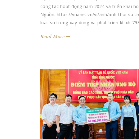
công tác hoạt động năm 2024 và triển khai h
Nguồn: https://vnanet.vn/vi/anh/anh-thoi-su-t
luat-su-trong-xay-dung-va-phat-trien-kt-xh-7
Read More