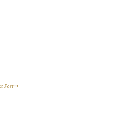
H
t Post