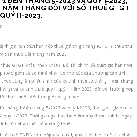
 ĐẾN THÁNG 5-2023 VÀ QUÝ I-2023,
À NĂM THÁNG ĐỐI VỚI SỐ THUẾ GTGT
QUÝ II-2023.
t
định gia hạn thời hạn nộp thuế giá trị gia tăng (GTGT), thuế thu
à tiền thuê đất trong năm 2023.
rừ thuế GTGT khâu nhập khẩu), Bộ Tài chính đề xuất gia hạn thời
ộp (bao gồm cả số thuế phân bổ cho các địa phương cấp tỉnh
 theo từng lần phát sinh) của kỳ tính thuế từ tháng 1 đến tháng
áng) và kỳ tính thuế quý I, quý II năm 2023 (đối với trường hợp
tổ chức thuộc đối tượng được gia hạn.
từ tháng 1 đến tháng 5-2023 và quý I-2023, thời gian gia hạn là
quý II-2023. Thời gian gia hạn tại điểm này được tính từ ngày
định của pháp luật về quản lý thuế.
i số thuế TNDN tạm nộp của quý I, quý II kỳ tính thuế thu nhập