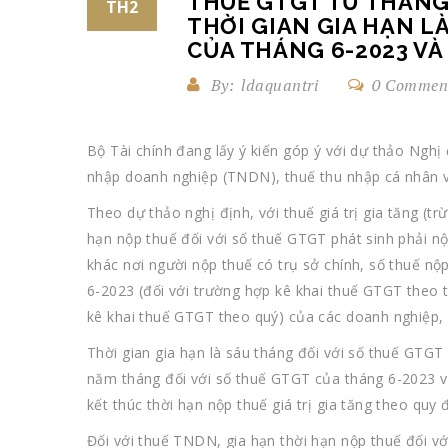
THUẾ GTGT TỪ THÁNG 1
TH2
THỜI GIAN GIA HẠN L
CỦA THÁNG 6-2023 VÀ 
By:
ldaquantri
0 Commen
Bộ Tài chính đang lấy ý kiến góp ý với dự thảo Nghị 
nhập doanh nghiệp (TNDN), thuế thu nhập cá nhân v
Theo dự thảo nghị định, với thuế giá trị gia tăng (t
hạn nộp thuế đối với số thuế GTGT phát sinh phải n
khác nơi người nộp thuế có trụ sở chính, số thuế nộp
6-2023 (đối với trường hợp kê khai thuế GTGT theo th
kê khai thuế GTGT theo quý) của các doanh nghiệp, 
Thời gian gia hạn là sáu tháng đối với số thuế GTGT 
năm tháng đối với số thuế GTGT của tháng 6-2023 và 
kết thúc thời hạn nộp thuế giá trị gia tăng theo quy 
Đối với thuế TNDN, gia hạn thời hạn nộp thuế đối vớ